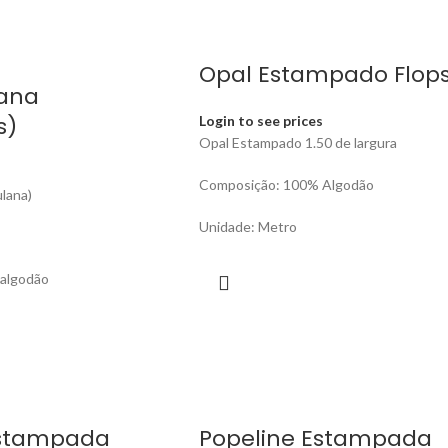
Opal Estampado Flop
cana
s)
Login to see prices
Opal Estampado 1.50 de largura
s
Composição: 100% Algodão
ulana)
Unidade: Metro
algodão
Estampada
Popeline Estampada