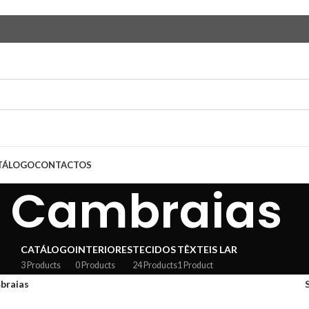
TÁLOGO
CONTACTOS
Cambraias
CATÁLOGO
INTERIORES
TECIDOS
TÊXTEIS LAR
3 Products
0 Products
24 Products
1 Product
braias