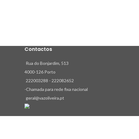
Contactos
Rua do Bonjardim, 513
4000-126 Porto
222003288 - 222082652
-Chamada para rede fixa nacional
geral@vazoliveira.pt