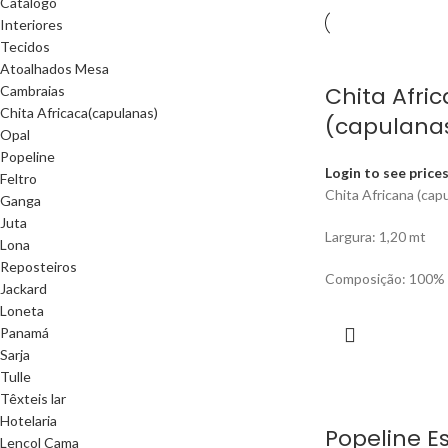
Catálogo
Interiores
Tecidos
Atoalhados Mesa
Chita Afri
Cambraias
Chita Africaca(capulanas)
(capulana
Opal
Popeline
Login to see price
Feltro
Chita Africana (cap
Ganga
Juta
Largura: 1,20 mt
Lona
Reposteiros
Composição: 100% 
Jackard
Loneta
Panamá
Sarja
Tulle
Têxteis lar
Hotelaria
Popeline 
Lençol Cama