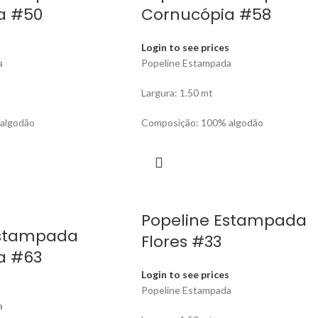
a #50
Cornucópia #58
s
Login to see prices
a
Popeline Estampada
Largura: 1.50 mt
algodão
Composição: 100% algodão
Popeline Estampada
Estampada
Flores #33
a #63
Login to see prices
s
Popeline Estampada
a