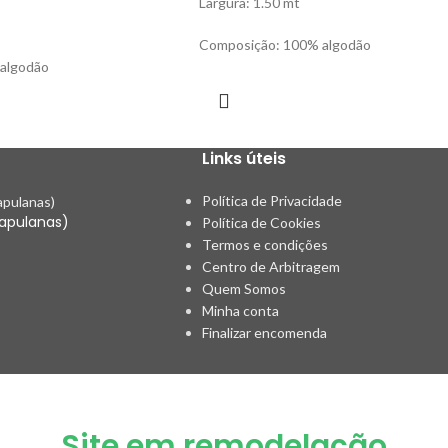
Largura: 1.50 mt
Composição: 100% algodão
algodão
Links úteis
Política de Privacidade
capulanas)
Política de Cookies
s
Termos e condições
Centro de Arbitragem
Quem Somos
s
Minha conta
Finalizar encomenda
Site em remodelação