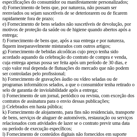
especificações do consumidor ou manifestamente personalizados;
d) Fornecimento de bens que, por natureza, não possam ser
reenviados ou sejam suscetíveis de se deteriorarem ou de ficarem
rapidamente fora de prazo;
e) Fornecimento de bens selados não suscetíveis de devolução, por
motivos de proteção da saúde ou de higiene quando abertos após a
entrega;
f) Fornecimento de bens que, após a sua entrega e por natureza,
fiquem inseparavelmente misturados com outros artigos;
g) Fornecimento de bebidas alcoólicas cujo preço tenha sido
acordado aquando da celebração do contrato de compra e venda,
cuja entrega apenas possa ser feita após um período de 30 dias, e
cujo valor real dependa de flutuações do mercado que não podem
ser controladas pelo profissional;
h) Fornecimento de gravações áudio ou vídeo seladas ou de
programas informáticos selados, a que o consumidor tenha retirado o
selo de garantia de inviolabilidade após a entrega;
i) Fornecimento de um jornal, periódico ou revista, com exceção dos
contratos de assinatura para o envio dessas publicações;
j) Celebrados em hasta pública;
k) Fornecimento de alojamento, para fins não residenciais, transporte
de bens, serviços de aluguer de automóveis, restauração ou serviços
relacionados com atividades de lazer se o contrato previr uma data
ou período de execução específicos;
l) Fornecimento de conteúdos digitais não fornecidos em suporte