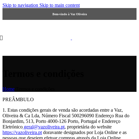
Skip to navigation
Skip to main content
Bem-vindo à Vaz Oliveira
Termos e condições
Home
/
Termos e condições
PREÂMBULO
1. Estas condições gerais de venda são acordadas entre a Vaz,
Oliveira & Ca Lda, Número Fiscal 500296090 Endereço Rua do
Bonjardim, 513, Porto 4000-126 Porto, Portugal e Endereço
Eletrónico
geral@vazoliveira.pt
, proprietária do website
https://vazoliveira.pt
doravante designados por Loja Online e as
pessoas que desejem efetuar compras através da Loja Online,