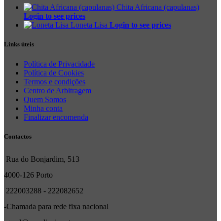
Chita Africana (capulanas)
Login to see prices
Loneta Lisa
Login to see prices
Links úteis
Política de Privacidade
Política de Cookies
Termos e condições
Centro de Arbitragem
Quem Somos
Minha conta
Finalizar encomenda
Contactos
Rua do Bonjardim, 513
4000-126 Porto
222003288 - 222082652
-Chamada para rede fixa nacional