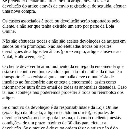
Se pretender efetuar uma troca de um artigo, deverá fazer a
devolução do artigo através de envio registado e, de seguida, efetuar
uma nova compra.
Os custos associados à troca ou devolução serão suportados pelo
cliente, a não ser que tenha existido um erro por parte da Loja
Online.
Não são efetuadas trocas e não são aceites devoluções de artigos em
saldos ou em promoção. Não são efetuadas trocas ou aceites
devoluções de artigos temáticos (por exemplo, artigos alusivos ao
Natal, Halloween, etc.).
O cliente deve verificar no momento da entrega da encomenda que
esta se encontra em bom estado e que não foi danificada durante o
transporte. Caso exista alguma anomalia deve comunicá-la de
imediato ao funcionário que entrega a encomenda, assim como
informar-nos num único email de todas as anomalias detetadas. Caso
tal não aconteça não poderemos proceder à troca ou reembolso dos
artigos.
Se o motivo da devolução é da responsabilidade da Loja Online
(ex.: artigo danificado, artigo recebido incorreto), os portes de
devolução serão ao encargo da mesma, dispondo o cliente, nestas
condições, de um prazo máximo de 30 dias para efetuar a
devolução. Se o motivo é de outra ordem (ex.: o artigo não é do