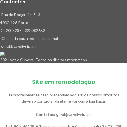
Contactos
Rua do Bonjardim, 513
4000-126 Porto
222003288 - 222082652
-Chamada para rede fixa nacional
geral@vazoliveira.pt
2021 Vaz e Oliveira. Todos os direitos reservados.
Site em remodelação
Temporáriamente caso pretendam adquirir os nossos produtos
deverão contactar diretamente com a loja fisica.
Contatos
: geral@vazoliveira.pt
Telf
. 966444138. (Chamada para rede móvel nacional) - 222003288