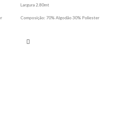
Largura 2.80mt
er
Composição: 70% Algodão 30% Poliester
Lone