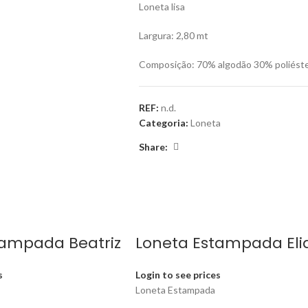
Loneta lisa
Largura: 2,80 mt
Composição: 70% algodão 30% poliést
REF:
n.d.
Categoria:
Loneta
Share:
tampada Beatriz
Loneta Estampada Eli
s
Login to see prices
Loneta Estampada