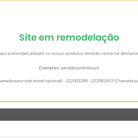
Site em remodelação
so pretendam adquirir os nossos produtos deverão contactar diretamente
Contatos
: geral@vazoliveira.pt
amada para rede móvel nacional) - 222003288 - 222082652 (Chamada par