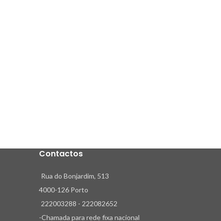
Ocea
Login to 
Loneta E
Largura 2
Composiçã
Contactos
Rua do Bonjardim, 513
4000-126 Porto
222003288 - 222082652
-Chamada para rede fixa nacional