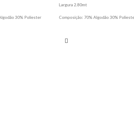
Largura 2.80mt
lgodão 30% Poliester
Composição: 70% Algodão 30% Poliest