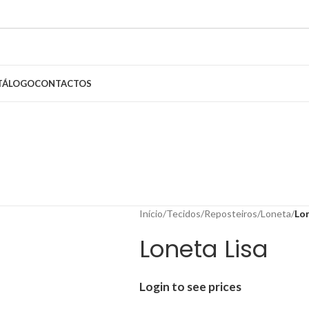
TÁLOGO
CONTACTOS
Início
/
Tecidos
/
Reposteiros
/
Loneta
/
Lon
Loneta Lisa
Login to see prices