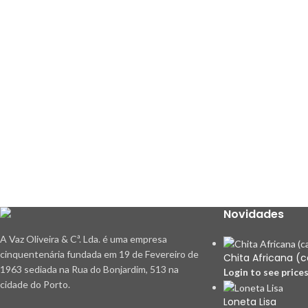
Novidades
A Vaz Oliveira & Cª. Lda. é uma empresa
cinquentenária fundada em 19 de Fevereiro de
Chita Africana (
1963 sediada na Rua do Bonjardim, 513 na
Login to see price
cidade do Porto.
Loneta Lisa