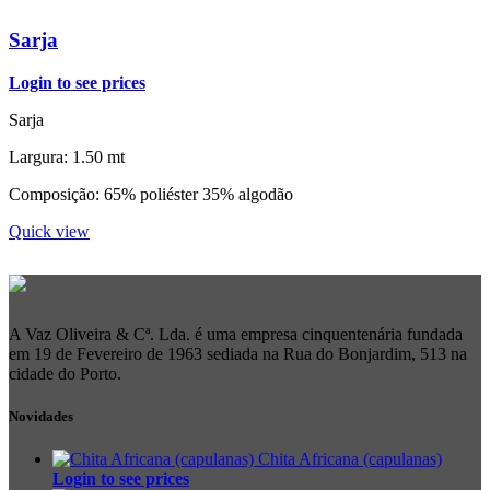
Sarja
Login to see prices
Sarja
Largura: 1.50 mt
Composição: 65% poliéster 35% algodão
Quick view
A Vaz Oliveira & Cª. Lda. é uma empresa cinquentenária fundada
em 19 de Fevereiro de 1963 sediada na Rua do Bonjardim, 513 na
cidade do Porto.
Novidades
Chita Africana (capulanas)
Login to see prices