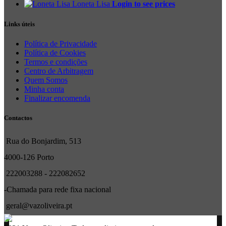
Loneta Lisa
Login to see prices
Links úteis
Política de Privacidade
Política de Cookies
Termos e condições
Centro de Arbitragem
Quem Somos
Minha conta
Finalizar encomenda
Contactos
Rua do Bonjardim, 513
4000-126 Porto
222003288 - 222082652
-Chamada para rede fixa nacional
geral@vazoliveira.pt