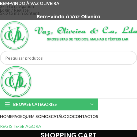
BEM-VINDO À VAZ OLIVEIRA
Skip to navigation
Login / Register
Skip to main content
Bem-vindo à Vaz Oliveira
BROWSE CATEGORIES
HOMEPAGE
QUEM SOMOS
CATÁLOGO
CONTACTOS
REGISTE-SE AGORA
SHOPPING CART